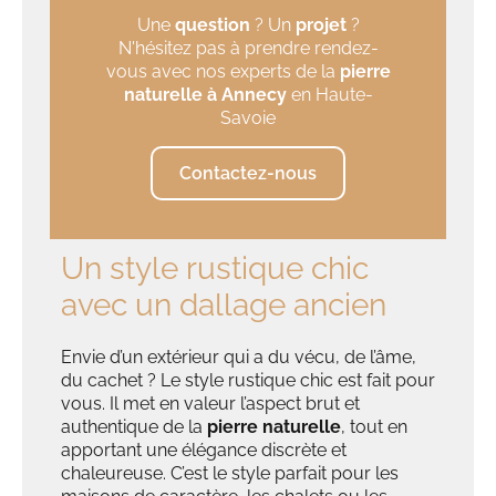
Une
question
? Un
projet
?
N'hésitez pas à prendre rendez-
vous avec nos experts de la
pierre
naturelle à Annecy
en Haute-
Savoie
Contactez-nous
Un style rustique chic
avec un dallage ancien
Envie d’un extérieur qui a du vécu, de l’âme,
du cachet ? Le style rustique chic est fait pour
vous. Il met en valeur l’aspect brut et
authentique de la
pierre naturelle
, tout en
apportant une élégance discrète et
chaleureuse. C’est le style parfait pour les