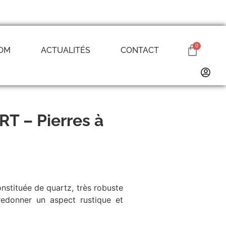
0
OM
ACTUALITÉS
CONTACT
Dallage
Margelle
Découvrir
Découvrir
 – Pierres à
Pavé
Découvrir
e
Pas japonais
onstituée de quartz, très robuste
Découvrir
 redonner un aspect rustique et