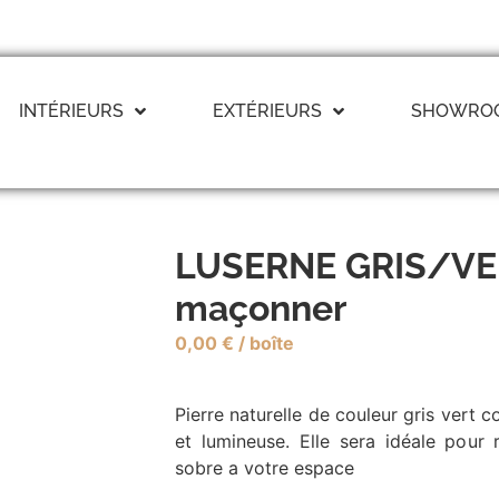
INTÉRIEURS
EXTÉRIEURS
SHOWRO
Parement
Parement
Dallage
Découvrir
Découvrir
Découvrir
LUSERNE GRIS/VERT
maçonner
Graviers & Galets
Couvertine
Découvrir
Découvrir
0,00
€
/ boîte
Bordure
Bloc march
Pierre naturelle de couleur gris vert c
Découvrir
Découvrir
et lumineuse. Elle sera idéale pour
sobre a votre espace
Palissade