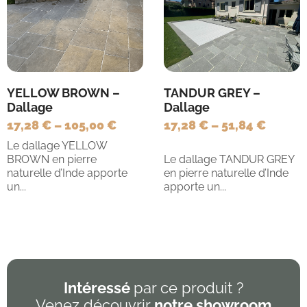
YELLOW BROWN –
TANDUR GREY –
Dallage
Dallage
17,28 €
–
105,00 €
17,28 €
–
51,84 €
Le dallage YELLOW
BROWN en pierre
Le dallage TANDUR GREY
naturelle d’Inde apporte
en pierre naturelle d’Inde
un...
apporte un...
Intéressé
par ce produit ?
Venez découvrir
notre showroom