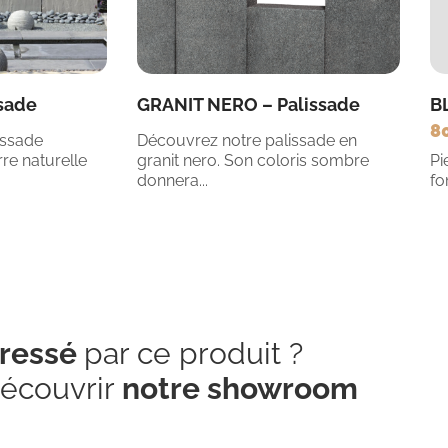
sade
GRANIT NERO – Palissade
B
8
issade
Découvrez notre palissade en
re naturelle
granit nero. Son coloris sombre
Pi
donnera...
fo
éressé
par ce produit ?
écouvrir
notre showroom