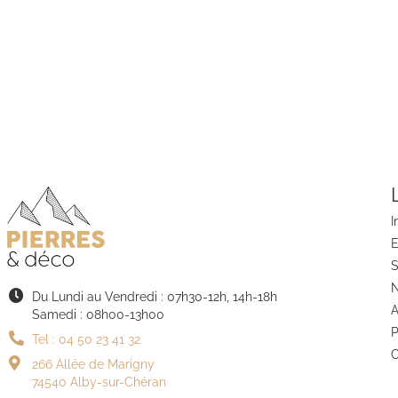
I
E
N
Du Lundi au Vendredi : 07h30-12h, 14h-18h
A
Samedi : 08h00-13h00
P
Tel : 04 50 23 41 32
C
266 Allée de Marigny
74540 Alby-sur-Chéran