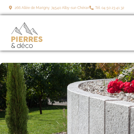
266 Allée de Marigny, 74540 Alby-sur-Chéran
Tél. 04 50 23 41 32