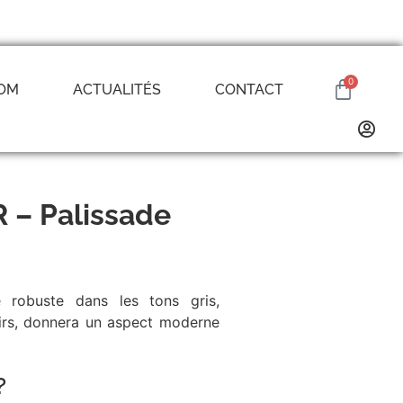
0
OM
ACTUALITÉS
CONTACT
Dallage
Margelle
Découvrir
Découvrir
 – Palissade
Pavé
Découvrir
e robuste dans les tons gris,
Pas japonais
irs, donnera un aspect moderne
Découvrir
?