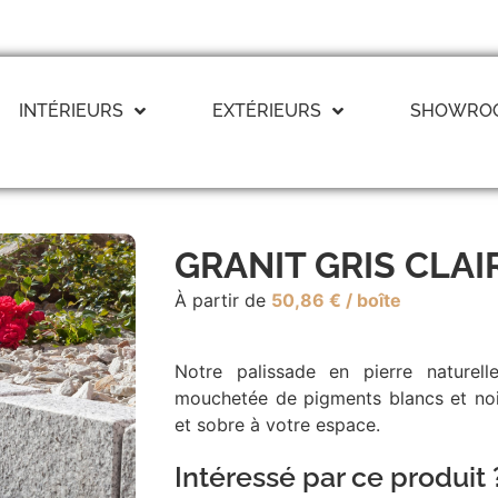
INTÉRIEURS
EXTÉRIEURS
SHOWRO
Parement
Parement
Dallage
Découvrir
Découvrir
Découvrir
GRANIT GRIS CLAIR
À partir de
50,86
€
/ boîte
Graviers & Galets
Couvertine
Découvrir
Découvrir
Notre palissade en pierre naturell
Bordure
Bloc marche
mouchetée de pigments blancs et no
Découvrir
Découvrir
et sobre à votre espace.
Intéressé par ce produit 
Palissade